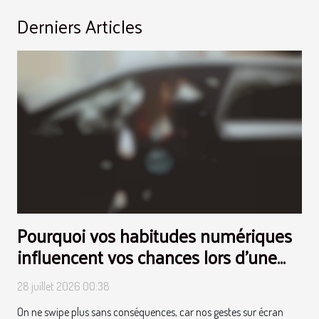
Derniers Articles
Pourquoi vos habitudes numériques
influencent vos chances lors d’une
rencontre réelle
28 juillet 2026 00:38
On ne swipe plus sans conséquences, car nos gestes sur écran