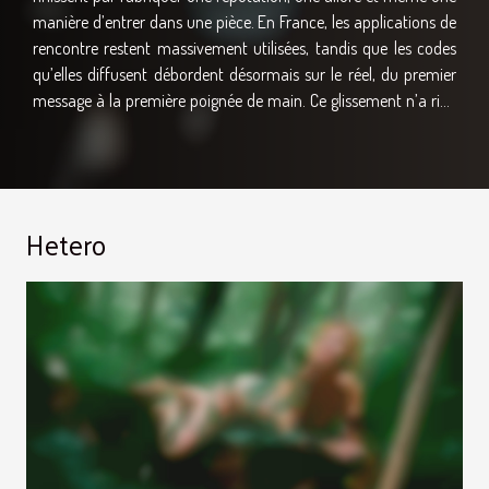
manière d’entrer dans une pièce. En France, les applications de
rencontre restent massivement utilisées, tandis que les codes
qu’elles diffusent débordent désormais sur le réel, du premier
message à la première poignée de main. Ce glissement n’a rien
d’anecdotique : il pèse sur la confiance, la conversation et la
façon dont chacun interprète les signaux. Les habitudes
numériques, elles, deviennent un filtre silencieux. Le swipe
façonne l’attention, et ça se voit Vous avez déjà eu l’impression
Hetero
de vous ennuyer trop vite face à quelqu’un de pourtant
intéressant ? Ce n’est pas seulement une question d’alchimie,
c’est aussi une question d’attention, et l’attention se...