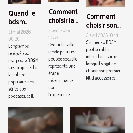
Comment
Quand le
Comment
choisir la
bdsm
choisir son
bonne
déconstruit
premier kit
2 avril 2026
21 mai 2026
taille de
2 avril 2026 10:44
les
10:56
d'accessoires
00:20
S'initier au BDSM
poupée
illusions du
Choisir la taille
Longtemps
BDSM ?
peut sembler
sexuelle
idéale pour une
plaisir
relégué aux
intimidant, surtout
poupée sexuelle
pour vos
marges, le BDSM
solitaire
lorsqu'il s'agit de
représente une
s’est imposé dans
besoins ?
choisir son premier
étape
la culture
kit d'accessoires...
déterminante
populaire, des
dans
séries aux
l’expérience...
podcasts, et il...