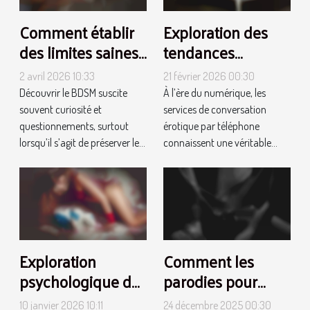
Comment établir
Exploration des
des limites saines
tendances
dans le BDSM ?
modernes dans
2 avril 2026 10:33
21 février 2026 00:30
les services de
Découvrir le BDSM suscite
À l’ère du numérique, les
conversation
souvent curiosité et
services de conversation
érotique par
questionnements, surtout
érotique par téléphone
lorsqu’il s’agit de préserver le...
connaissent une véritable...
téléphone
Exploration
Comment les
psychologique du
parodies pour
fétichisme des
adultes
10 janvier 2026 10:11
24 décembre 2025 00:30