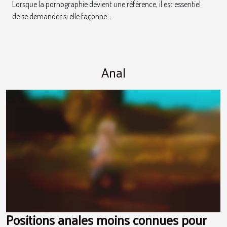
rendez-vous coquins ?
Lorsque la pornographie devient une référence, il est essentiel
de se demander si elle façonne...
Anal
Positions anales moins connues pour