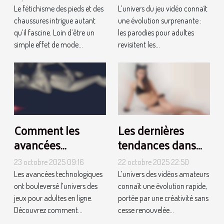
pieds et
réinventent les
Le fétichisme des pieds et des
L’univers du jeu vidéo connaît
chaussures
jeux vidéo
chaussures intrigue autant
une évolution surprenante :
classiques ?
qu’il fascine. Loin d’être un
les parodies pour adultes
simple effet de mode...
revisitent les...
Comment les
Les dernières
avancées
tendances dans
technologiques
les vidéos
23 octobre 2025 09:16
22 octobre 2025 22:50
ont transformé les
amateurs :
Les avancées technologiques
L’univers des vidéos amateurs
jeux pour adultes
évolution et
ont bouleversé l’univers des
connaît une évolution rapide,
en ligne ?
popularité
jeux pour adultes en ligne.
portée par une créativité sans
Découvrez comment...
cesse renouvelée...