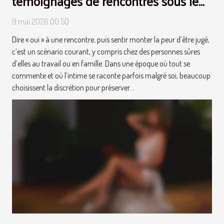
témoignages de rencontres sous le
signe du respect
9 mai 2026 00:50
Dire « oui » à une rencontre, puis sentir monter la peur d’être jugé,
c’est un scénario courant, y compris chez des personnes sûres
d’elles au travail ou en famille. Dans une époque où tout se
commente et où l’intime se raconte parfois malgré soi, beaucoup
choisissent la discrétion pour préserver...