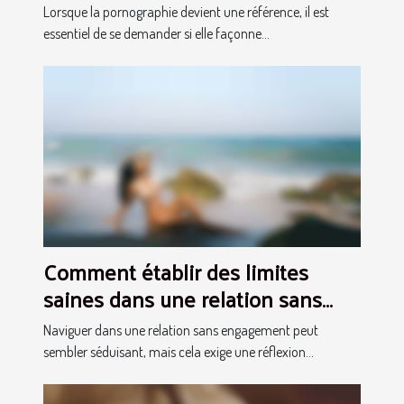
rendez-vous coquins ?
Lorsque la pornographie devient une référence, il est
essentiel de se demander si elle façonne...
Comment établir des limites
saines dans une relation sans
engagement ?
Naviguer dans une relation sans engagement peut
sembler séduisant, mais cela exige une réflexion...