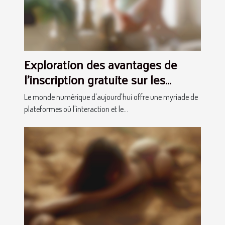
Exploration des avantages de
l'inscription gratuite sur les
plateformes de webcams en
Le monde numérique d'aujourd'hui offre une myriade de
direct
plateformes où l'interaction et le...