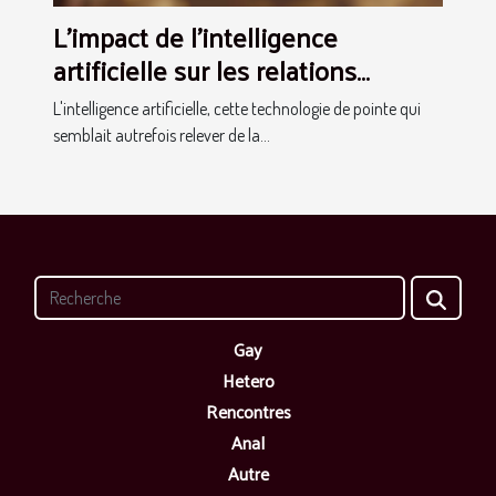
L'impact de l'intelligence
artificielle sur les relations
modernes et comment elle
L'intelligence artificielle, cette technologie de pointe qui
transforme les rencontres en
semblait autrefois relever de la...
ligne
Gay
Hetero
Rencontres
Anal
Autre