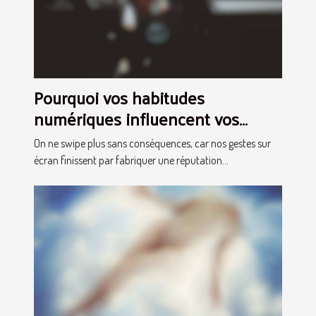
Pourquoi vos habitudes
numériques influencent vos
chances lors d’une rencontre
On ne swipe plus sans conséquences, car nos gestes sur
réelle
écran finissent par fabriquer une réputation...