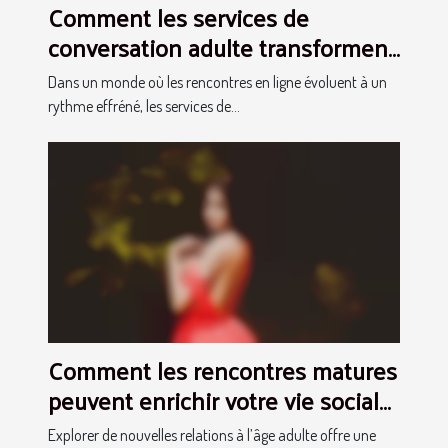
Comment les services de
conversation adulte transforment
les rencontres en ligne ?
Dans un monde où les rencontres en ligne évoluent à un
rythme effréné, les services de...
Comment les rencontres matures
peuvent enrichir votre vie sociale
?
Explorer de nouvelles relations à l’âge adulte offre une